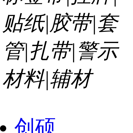
贴纸|胶带|套
管|扎带|警示
材料|辅材
创硕