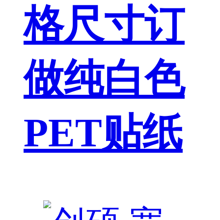
格尺寸订
做纯白色
PET贴纸