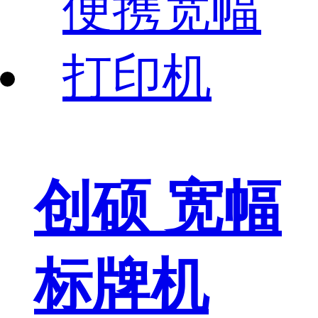
创硕 宽幅
标牌机