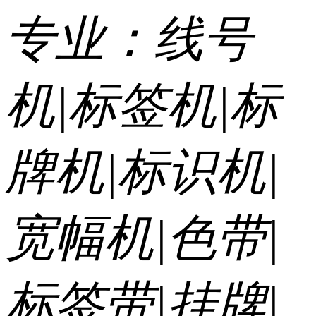
专业：线号
机|标签机|标
牌机|标识机|
宽幅机|色带|
标签带|挂牌|