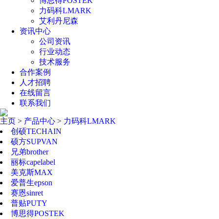
博思得POSTEK
力码科LMARK
艾利丹尼森
资讯中心
公司资讯
行业动态
技术服务
合作案例
人才招聘
在线留言
联系我们
主页
>
产品中心
>
力码科LMARK
创硕TECHAIN
硕方SUPVAN
兄弟brother
丽标capelabel
美克斯MAX
爱普生epson
赛恩sinret
普贴PUTY
博思得POSTEK