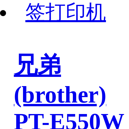
兄弟
(brother)
PT-E550W