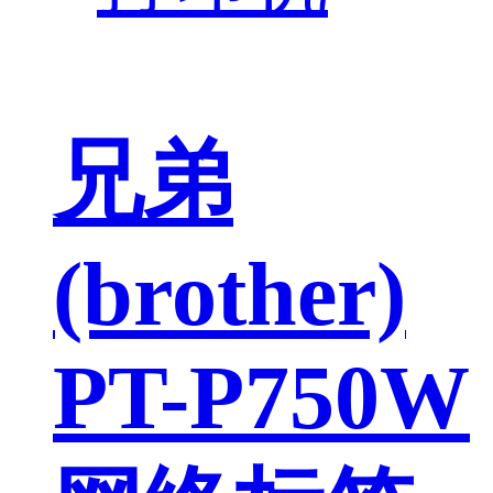
兄弟
(brother)
PT-P750W