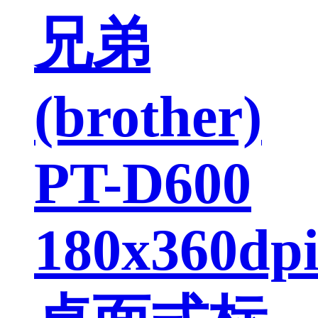
兄弟
(brother)
PT-D600
180x360dp