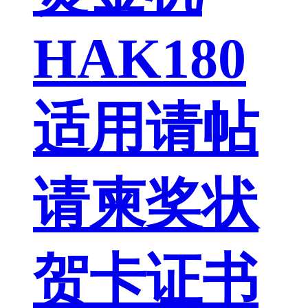
HAK180
适用请帖
请柬奖状
贺卡证书