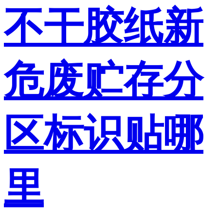
不干胶纸新
危废贮存分
区标识贴哪
里