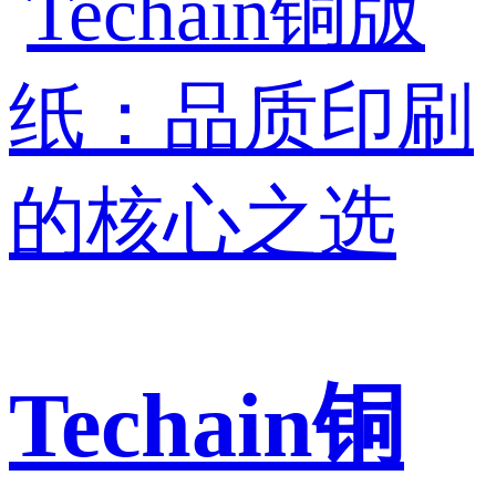
Techain铜